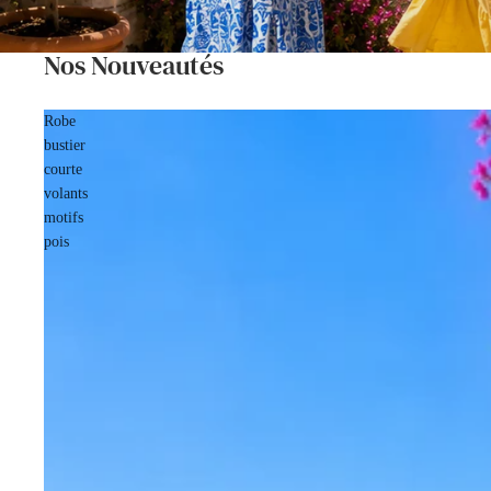
Nos Nouveautés
Robe
bustier
courte
volants
motifs
pois