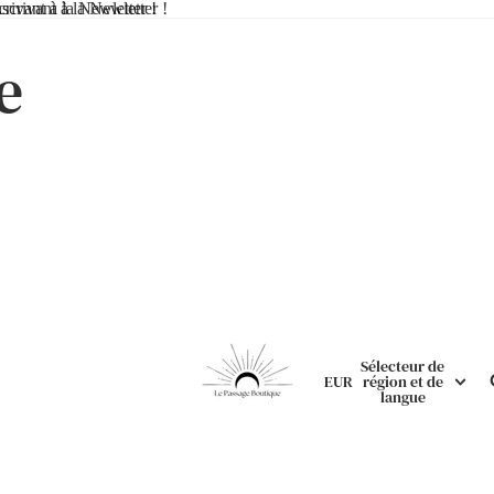
ivant à la Newletter !
scrivant à la Newletter !
e
Sélecteur de
EUR
région et de
langue